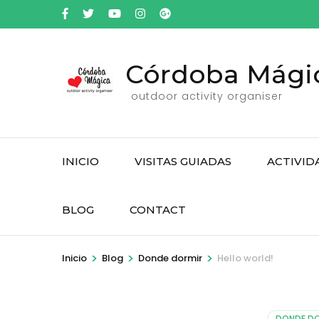
Saltar
al
contenido
Córdoba Mági
(presiona
la
outdoor activity organiser
tecla
Intro)
INICIO
VISITAS GUIADAS
ACTIVID
BLOG
CONTACT
>
>
>
Inicio
Blog
Donde dormir
Hello world!
DONDE DO